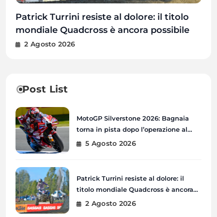
MotoGP Silverstone 2026: Bagnaia torna
Patrick Turrini resiste al dolore: il titolo
Le stelle della MotoGP conquistano
MČR MX 2026: Petrovice u Karviné pronte
in pista dopo l’operazione al braccio
mondiale Quadcross è ancora possibile
Londra prima del GP di Gran Bretagna
a ospitare il quinto round del
destro
Campionato Ceco
5 Agosto 2026
2 Agosto 2026
31 Luglio 2026
31 Luglio 2026
Post List
MotoGP Silverstone 2026: Bagnaia
torna in pista dopo l’operazione al
braccio destro
5 Agosto 2026
Patrick Turrini resiste al dolore: il
titolo mondiale Quadcross è ancora
possibile
2 Agosto 2026