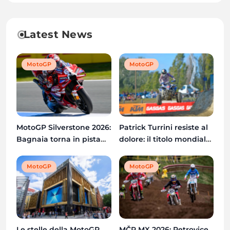
Latest News
MotoGP
MotoGP
Patrick Turrini resiste al
MotoGP Silverstone 2026:
dolore: il titolo mondiale
Bagnaia torna in pista
Quadcross è ancora
dopo l’operazione al
possibile
braccio destro
MotoGP
MotoGP
Le stelle della MotoGP
MČR MX 2026: Petrovice