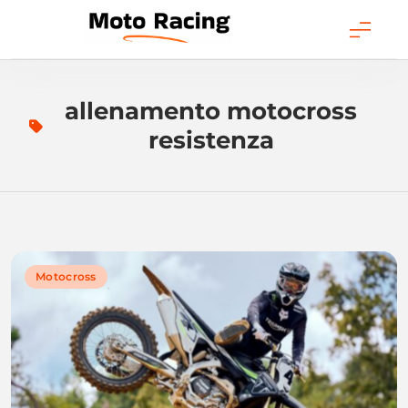
Skip
to
content
Moto Racing
allenamento motocross
resistenza
Motocross