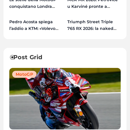
conquistano Londra
u Karviné pronte a
prima del GP di Gran
ospitare il quinto round
Bretagna
del Campionato Ceco
Pedro Acosta spiega
Triumph Street Triple
MotoGP
MotoGP
l’addio a KTM: «Volevo
765 RX 2026: la naked
una moto con cui
più estrema di sempre
vincere il Mondiale»
Post Grid
MotoGP