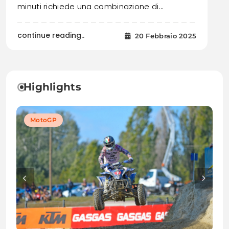
minuti richiede una combinazione di…
continue reading..
20 Febbraio 2025
Highlights
MotoGP
MotoGP
MotoGP
MotoGP