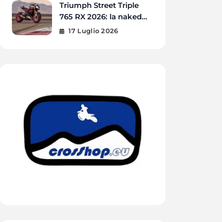
Triumph Street Triple
765 RX 2026: la naked
più estrema di sempre
17 Luglio 2026