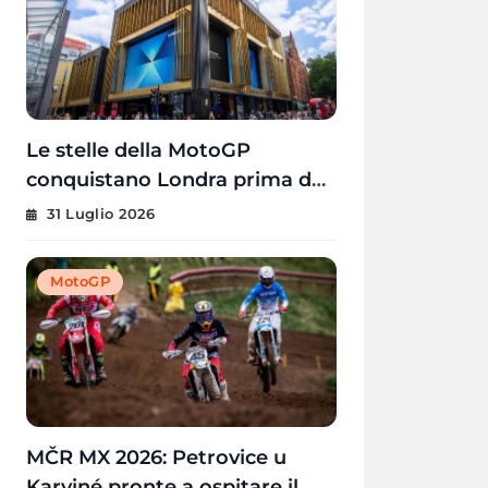
Le stelle della MotoGP
conquistano Londra prima del
GP di Gran Bretagna
31 Luglio 2026
MotoGP
MČR MX 2026: Petrovice u
Karviné pronte a ospitare il