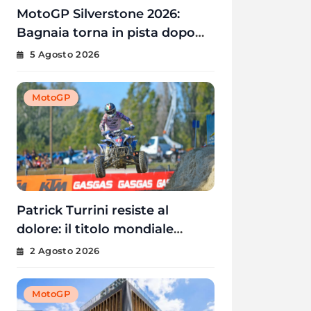
MotoGP Silverstone 2026:
Bagnaia torna in pista dopo
l’operazione al braccio destro
5 Agosto 2026
MotoGP
Patrick Turrini resiste al
dolore: il titolo mondiale
Quadcross è ancora possibile
2 Agosto 2026
MotoGP