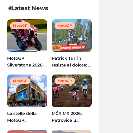
Latest News
MotoGP
MotoGP
MotoGP
Patrick Turrini
Silverstone 2026:
resiste al dolore: il
Bagnaia torna in
titolo mondiale
pista dopo
Quadcross è
MotoGP
MotoGP
l’operazione al
ancora possibile
braccio destro
Le stelle della
MČR MX 2026:
MotoGP
Petrovice u
conquistano
Karviné pronte a