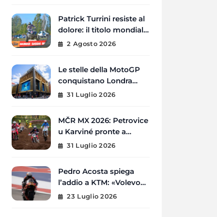
al braccio destro
Patrick Turrini resiste al
dolore: il titolo mondiale
Quadcross è ancora
2 Agosto 2026
possibile
Le stelle della MotoGP
conquistano Londra
prima del GP di Gran
31 Luglio 2026
Bretagna
MČR MX 2026: Petrovice
u Karviné pronte a
ospitare il quinto round
31 Luglio 2026
del Campionato Ceco
Pedro Acosta spiega
l’addio a KTM: «Volevo
una moto con cui
23 Luglio 2026
vincere il Mondiale»