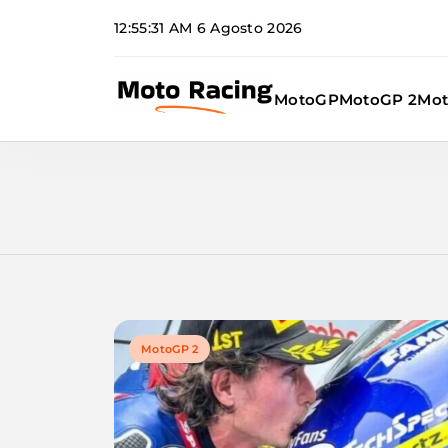
Skip
12:55:32 AM
6 Agosto 2026
to
content
MotoGP
MotoGP 2
Mot
Moto Racing
MotoGP 2