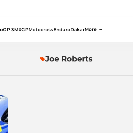
More
oGP 3
MXGP
Motocross
Enduro
Dakar
Joe Roberts