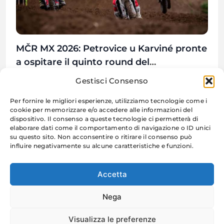
MČR MX 2026: Petrovice u Karviné pronte
a ospitare il quinto round del
Campionato Ceco
31 Luglio 2026
Gestisci Consenso
Per fornire le migliori esperienze, utilizziamo tecnologie come i
cookie per memorizzare e/o accedere alle informazioni del
dispositivo. Il consenso a queste tecnologie ci permetterà di
elaborare dati come il comportamento di navigazione o ID unici
su questo sito. Non acconsentire o ritirare il consenso può
influire negativamente su alcune caratteristiche e funzioni.
Accetta
Moto Racing
Nega
Blogzee - Blog WordPress Theme 2026.
Visualizza le preferenze