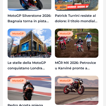
Patrick Turrini resiste al
MotoGP Silverstone 2026:
dolore: il titolo mondiale
Bagnaia torna in pista
Quadcross è ancora
dopo l’operazione al
possibile
braccio destro
MotoGP
MotoGP
Le stelle della MotoGP
MČR MX 2026: Petrovice
conquistano Londra
u Karviné pronte a
prima del GP di Gran
ospitare il quinto round
Bretagna
del Campionato Ceco
MotoGP
MotoGP
Pedro Acosta spiega