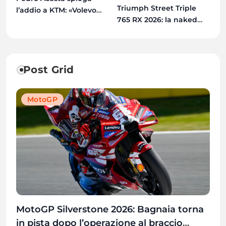
Triumph Street Triple
l’addio a KTM: «Volevo
765 RX 2026: la naked
una moto con cui
più estrema di sempre
vincere il Mondiale»
Post Grid
MotoGP
MotoGP Silverstone 2026: Bagnaia torna
in pista dopo l’operazione al braccio