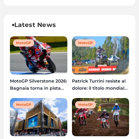
Latest News
MotoGP
MotoGP
Patrick Turrini resiste al
MotoGP Silverstone 2026:
dolore: il titolo mondiale
Bagnaia torna in pista
Quadcross è ancora
dopo l’operazione al
possibile
braccio destro
MotoGP
MotoGP