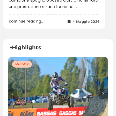
campione spagnolo Josep Garcia ha firmato
una prestazione straordinaria nel…
continue reading..
4 Maggio 2026
Highlights
MotoGP
MotoGP
MotoGP
MotoGP