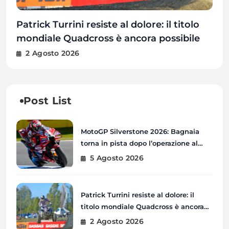
MotoGP Silverstone 2026: Bagnaia torna
Patrick Turrini resiste al dolore: il titolo
Le stelle della MotoGP conquistano
MČR MX 2026: Petrovice u Karviné pronte
in pista dopo l’operazione al braccio
mondiale Quadcross è ancora possibile
Londra prima del GP di Gran Bretagna
a ospitare il quinto round del
destro
Campionato Ceco
5 Agosto 2026
2 Agosto 2026
31 Luglio 2026
31 Luglio 2026
Post List
MotoGP Silverstone 2026: Bagnaia
torna in pista dopo l’operazione al
braccio destro
5 Agosto 2026
Patrick Turrini resiste al dolore: il
titolo mondiale Quadcross è ancora
possibile
2 Agosto 2026