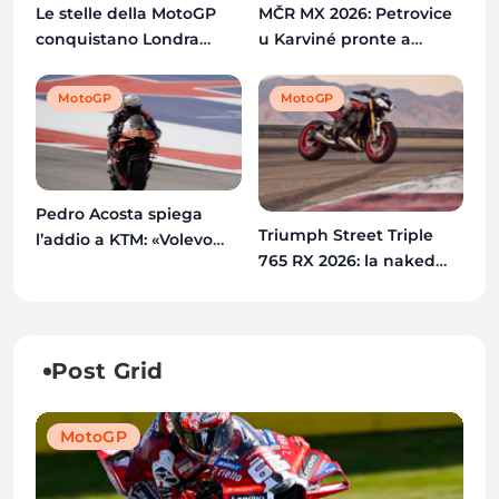
Le stelle della MotoGP
MČR MX 2026: Petrovice
conquistano Londra
u Karviné pronte a
prima del GP di Gran
ospitare il quinto round
Bretagna
del Campionato Ceco
MotoGP
MotoGP
Pedro Acosta spiega
Triumph Street Triple
l’addio a KTM: «Volevo
765 RX 2026: la naked
una moto con cui
più estrema di sempre
vincere il Mondiale»
Post Grid
MotoGP